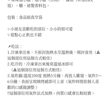
造），糖，祕製香料包。

包裝：食品級真空袋

✨️小朋友喜歡吃的部位，小小的很可愛

✨️當點心止飢也不錯

📌吃法：

1.冷凍拿出來，不拆封泡熱水至溫熱後，開封食用（🔺️
這個部位用這個方式較佳）

2.吃冷的，冷凍拿出來後常溫退冰即可

  （🔺️這個部位用這個方式較佳）

3.氣炸鍋:溫度200度 預熱5分鐘，再放入雞翅，氣炸5～
6分鐘，表面呈現燒烤感即可上桌（氣炸時間依個人喜
歡的口感做調整 ）

‼️這個部位用氣炸法式加熱。肉質口感會比較結實。