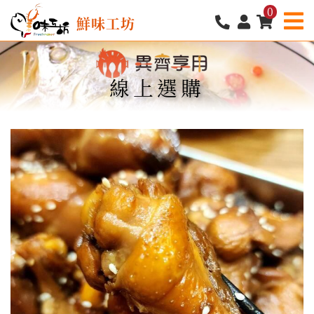
0
鮮味工坊
線上選購