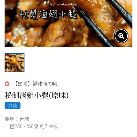
【熟食】鮮味滷の味
秘制滷雞小腿(原味)
冷凍
產地：台灣

一包250~280克 約7~9根