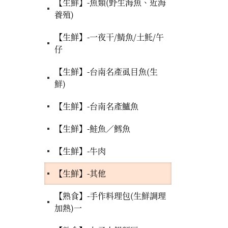
【生鮮】-魚類(野生海魚、近海
養殖)
【生鮮】-一夜干/鯖魚/土魠/午
仔
【生鮮】-台南名產虱目魚(生
鮮)
【生鮮】-台南名產鱸魚
【生鮮】-鮭魚／鱈魚
【生鮮】-牛肉
【生鮮】-其他
【熟食】-手作料理包(生鮮調理
加熱)一