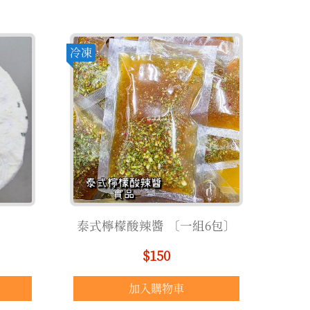
冷凍
泰式檸檬酸辣醬 〔一組6包〕
$150