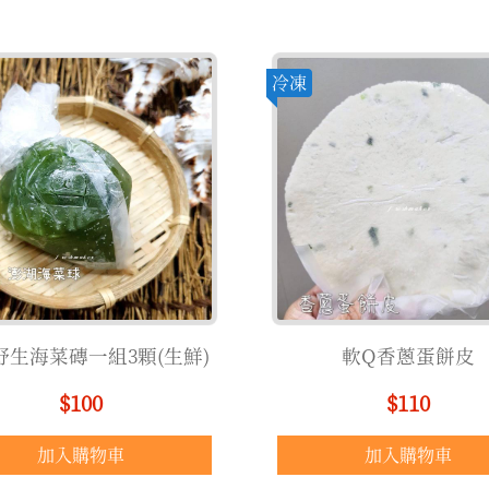
冷凍
野生海菜磚一組3顆(生鮮)
軟Q香蔥蛋餅皮
$100
$110