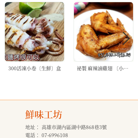
300活凍小卷〔生鮮〕盒
祕製 麻辣滷雞翅 〔小辣〕
鮮味工坊
地址：
高雄市湖內區湖中路868巷3號
電話：
07-6996108