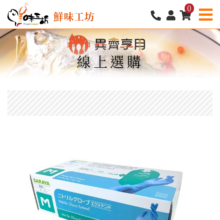
0
鮮味工坊
線上選購