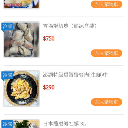
雪場蟹切塊（熟凍盒裝）
冷凍
$750
澎湖特級扁蟹蟹管肉(生鮮)中
冷凍
$290
日本播磨灘牡蠣 3L
冷凍