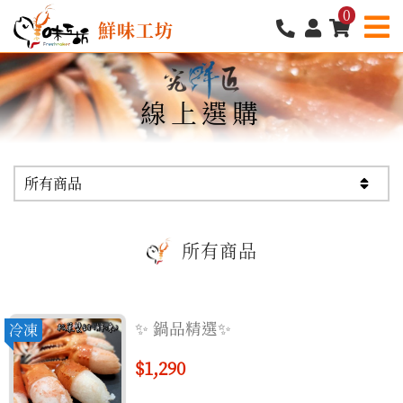
0
鮮味工坊
線上選購
所有商品
所有商品
✨️ 鍋品精選✨️
冷凍
$1,290