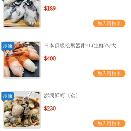
$189
日本頂級松葉蟹鉗4L(生鮮)特大
冷凍
$400
澎湖鮮蚵〔盒〕
冷凍
$230