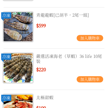
青龍龍蝦[已剖半，2尾一組]
冷凍
$599
嚴選活凍海老（草蝦）36 life 10尾
冷凍
裝
$220
北極甜蝦
冷凍
$199