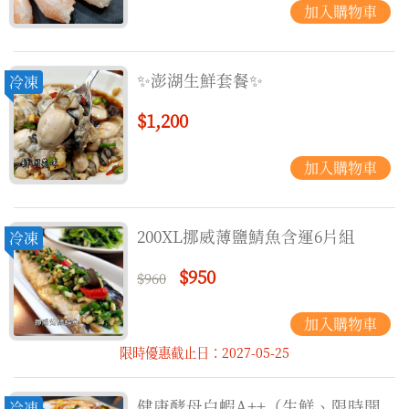
✨️澎湖生鮮套餐✨️
冷凍
$1,200
200XL挪威薄鹽鯖魚含運6片組
冷凍
$950
$960
限時優惠截止日：2027-05-25
健康酵母白蝦A++（生鮮、限時開
冷凍